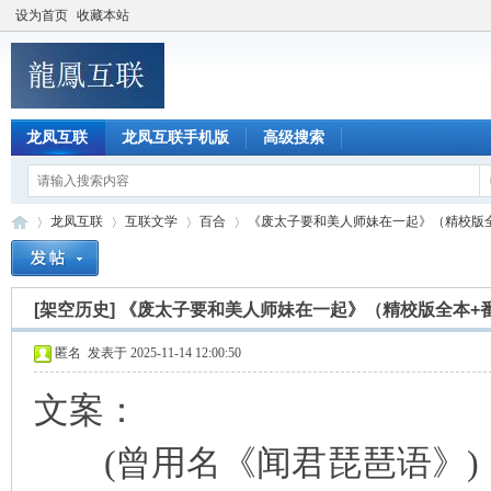
设为首页
收藏本站
龙凤互联
龙凤互联手机版
高级搜索
龙凤互联
互联文学
百合
《废太子要和美人师妹在一起》（精校版全本
[架空历史]
《废太子要和美人师妹在一起》（精校版全本+
龙
»
›
›
›
匿名
发表于 2025-11-14 12:00:50
文案：
(曾用名《闻君琵琶语》)