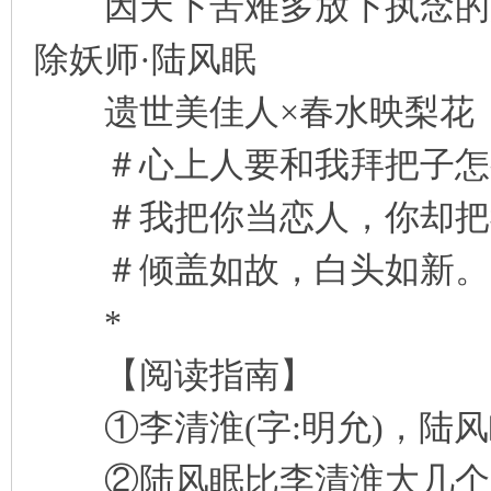
因天下苦难多放下执念的废
除妖师·陆风眠
遗世美佳人×春水映梨花
＃心上人要和我拜把子怎
＃我把你当恋人，你却把我
＃倾盖如故，白头如新。
*
【阅读指南】
①李清淮(字:明允)，陆风眠
②陆风眠比李清淮大几个