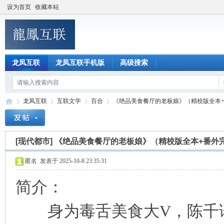
设为首页
收藏本站
龙凤互联
龙凤互联手机版
高级搜索
龙凤互联
互联文学
百合
《绝品美食餐厅的老板娘》（精校版全本+番
[现代都市]
《绝品美食餐厅的老板娘》（精校版全本+番外
龙
»
›
›
›
匿名
发表于 2025-10-8 23:35:31
简介：
身为毒舌美食大V，陈千语