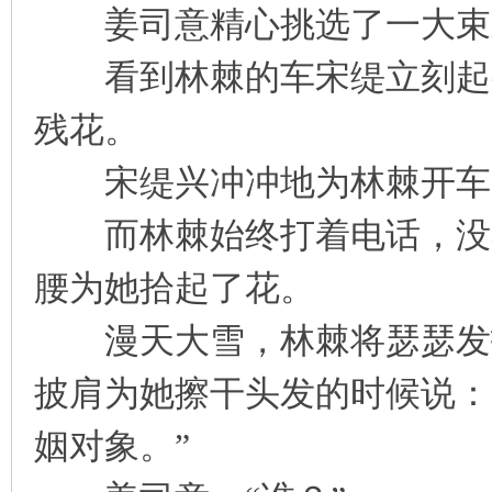
姜司意精心挑选了一大束朱
凤
看到林棘的车宋缇立刻起身
残花。
宋缇兴冲冲地为林棘开车门
而林棘始终打着电话，没看
互
腰为她拾起了花。
漫天大雪，林棘将瑟瑟发抖
披肩为她擦干头发的时候说：
姻对象。”
联