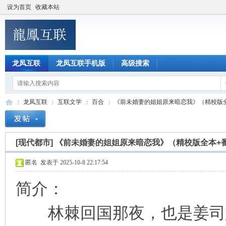
设为首页
收藏本站
龙凤互联
龙凤互联手机版
高级搜索
龙凤互联
互联文学
百合
《前未婚妻的姐姐原来暗恋我》（精校版全本
[现代都市]
《前未婚妻的姐姐原来暗恋我》（精校版全本+
龙
»
›
›
›
匿名
发表于 2025-10-8 22:17:54
简介：
林棘回国那夜，也是姜司