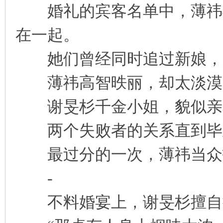
婚礼的宾客名单中，薄祎与
凤
在一起。
她们曾经同时追过新娘，
薄祎高智昳丽，却太淡漠
谢旻杉千金小姐，貌似亲
互
两个失败者的关系直到毕
最过分的一次，薄祎当众
-
不料婚宴上，谢旻杉擅自
联