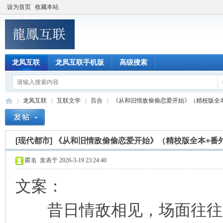
设为首页
收藏本站
龙凤互联
龙凤互联手机版
高级搜索
龙凤互联
互联文学
百合
《从和旧情敌偷偷恋爱开始》（精校版全本+
[现代都市]
《从和旧情敌偷偷恋爱开始》（精校版全本+番
龙
»
›
›
›
匿名
发表于 2026-3-19 23:24:40
文案：
昔日情敌相见，场面往往