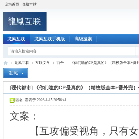
设为首页
收藏本站
龙凤互联
龙凤互联手机版
高级搜索
龙凤互联
互联文学
百合
《你们嗑的CP是真的》（精校版全本+番外完
[现代都市]
《你们嗑的CP是真的》（精校版全本+番外完
龙
»
›
›
›
匿名
发表于 2026-1-15 20:56:41
文案：
【互攻偏受视角，只有女主