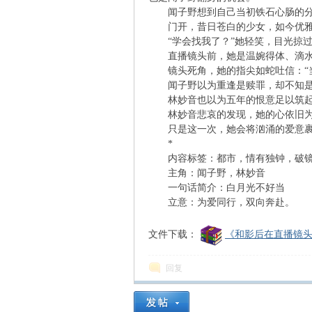
闻子野想到自己当初铁石心肠的分手
门开，昔日苍白的少女，如今优雅从
凤
“学会找我了？”她轻笑，目光掠过
直播镜头前，她是温婉得体、滴水
镜头死角，她的指尖如蛇吐信：“当
闻子野以为重逢是赎罪，却不知是
林妙音也以为五年的恨意足以筑起高
林妙音悲哀的发现，她的心依旧为
只是这一次，她会将汹涌的爱意裹
*
内容标签：都市，情有独钟，破镜
互
主角：闻子野，林妙音
一句话简介：白月光不好当
立意：为爱同行，双向奔赴。
文件下载：
《和影后在直播镜头前
回复
联