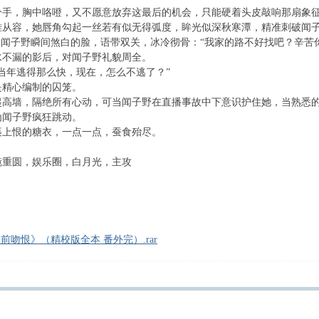
，胸中咯噔，又不愿意放弃这最后的机会，只能硬着头皮敲响那扇象征
容，她唇角勾起一丝若有似无得弧度，眸光似深秋寒潭，精准刺破闻
闻子野瞬间煞白的脸，语带双关，冰冷彻骨：“我家的路不好找吧？辛苦你
不漏的影后，对闻子野礼貌周全。
年逃得那么快，现在，怎么不逃了？”
精心编制的囚笼。
墙，隔绝所有心动，可当闻子野在直播事故中下意识护住她，当熟悉的
闻子野疯狂跳动。
上恨的糖衣，一点一点，蚕食殆尽。
重圆，娱乐圈，白月光，主攻
吻恨》（精校版全本 番外完）.rar