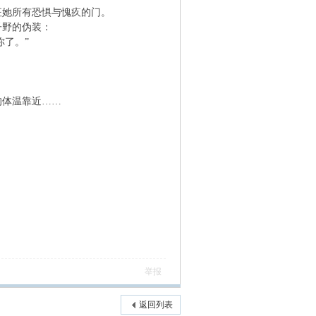
她所有恐惧与愧疚的门。
子野的伪装：
了。”
体温靠近……
举报
返回列表