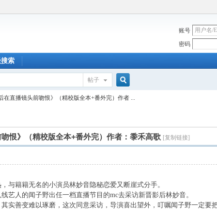
账号
密码
级搜索
帖子
搜
后在直播镜头前吻恨》（精校版全本+番外完）作者 ...
索
前吻恨》（精校版全本+番外完）作者：黍禾高歌
[复制链接]
，与籍籍无名的小演员林妙音隐秘恋爱又断崖式分手。
艺人的闻子野出任一档直播节目的mc去采访新晋影后林妙音。
实善变难以琢磨，这次同意采访，导演喜出望外，叮嘱闻子野一定要把