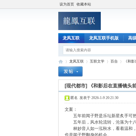
设为首页
收藏本站
龙凤互联
龙凤互联手机版
高
龙凤互联
互联文学
百合
《和影
[现代都市]
《和影后在直播镜头
龙
»
›
›
›
匿名
发表于 2026-1-9 20:21:30
文案：
五年前闻子野是乐坛新星炙手可热
五年后，风水轮流转，沦落为十八线
林妙音人如一泓秋水，看着温和，其
也是闻子野翻身的机会。